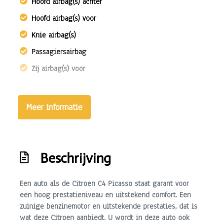
Hoofd airbag(s) achter
Hoofd airbag(s) voor
Knie airbag(s)
Passagiersairbag
Zij airbag(s) voor
Exterieur
Meer informatie
Buitenspiegels elektrisch inklapbaar
Buitenspiegels elektrisch verstel- en verwarmbaar
Buitenspiegels elektrisch verstelbaar
Beschrijving
Centrale vergrendeling met afstandsbediening
Dimlichten automatisch
Een auto als de Citroen C4 Picasso staat garant voor
een hoog prestatieniveau en uitstekend comfort. Een
Lichtmetalen velgen 16"
zuinige benzinemotor en uitstekende prestaties, dat is
Mistlampen voor
wat deze Citroen aanbiedt. U wordt in deze auto ook