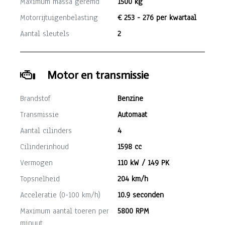
Maximum massa geremd
1500 kg
Motorrijtuigenbelasting
€ 253 - 276 per kwartaal
Aantal sleutels
2
Motor en transmissie
Brandstof
Benzine
Transmissie
Automaat
Aantal cilinders
4
Cilinderinhoud
1598 cc
Vermogen
110 kW / 149 PK
Topsnelheid
204 km/h
Acceleratie (0-100 km/h)
10.9 seconden
Maximum aantal toeren per
5800 RPM
minuut