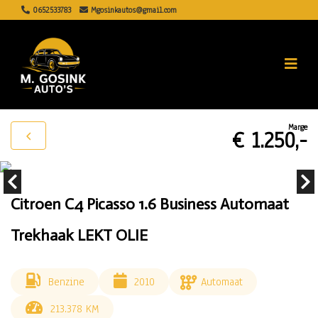
0652533783
Mgosinkautos@gmail.com
Marge
€ 1.250,-
Citroen C4 Picasso 1.6 Business Automaat
Trekhaak LEKT OLIE
Benzine
2010
Automaat
213.378 KM