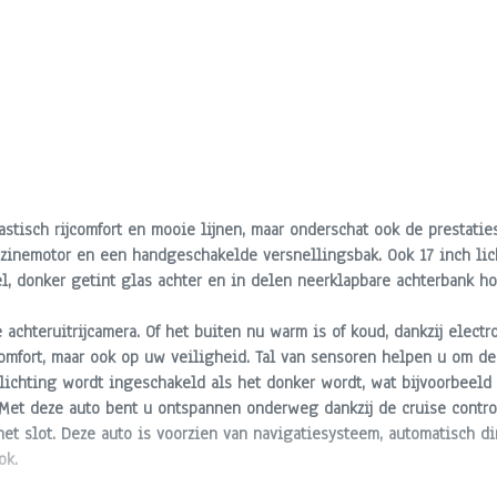
tisch rijcomfort en mooie lijnen, maar onderschat ook de prestaties
nzinemotor en een handgeschakelde versnellingsbak. Ook 17 inch lic
el, donker getint glas achter en in delen neerklapbare achterbank h
 achteruitrijcamera. Of het buiten nu warm is of koud, dankzij electro
 comfort, maar ook op uw veiligheid. Tal van sensoren helpen u om 
rlichting wordt ingeschakeld als het donker wordt, wat bijvoorbeeld
Met deze auto bent u ontspannen onderweg dankzij de cruise control.
t slot. Deze auto is voorzien van navigatiesysteem, automatisch di
ok.