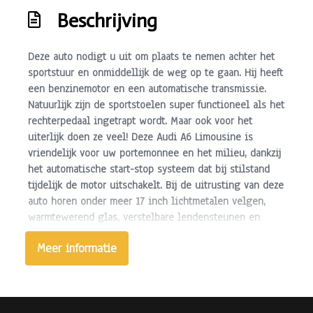
Lichtmetalen velgen 17"
Beschrijving
Metaalkleur
Parkeersensor voor en achter
Deze auto nodigt u uit om plaats te nemen achter het
sportstuur en onmiddellijk de weg op te gaan. Hij heeft
Trekhaak
een benzinemotor en een automatische transmissie.
Warmtewerend glas
Natuurlijk zijn de sportstoelen super functioneel als het
rechterpedaal ingetrapt wordt. Maar ook voor het
uiterlijk doen ze veel! Deze Audi A6 Limousine is
vriendelijk voor uw portemonnee en het milieu, dankzij
Overige
het automatische start-stop systeem dat bij stilstand
tijdelijk de motor uitschakelt. Bij de uitrusting van deze
Anti blokkeer systeem
auto horen onder meer 17 inch lichtmetalen velgen,
Anti doorslip regeling
warmtewerend glas, verstelbare lendensteunen en
snelheidsafhankelijke stuurbekrachtiging.
Bestuurdersairbag
Meer informatie
Elektronisch sper differentieel
De auto is voorzien van een trekhaak en is een
uitstekende caravantrekker. Met de automatische
Elektronisch stabiliteits programma
airconditioning selecteert u de gewenste temperatuur.
Hoofd airbag(s) achter