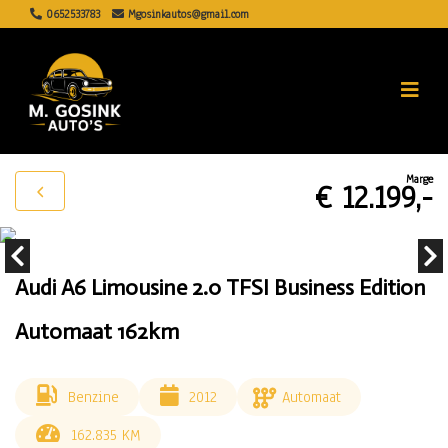
0652533783
Mgosinkautos@gmail.com
Marge
€ 12.199,-
Audi A6 Limousine 2.0 TFSI Business Edition
Automaat 162km
Benzine
2012
Automaat
162.835 KM