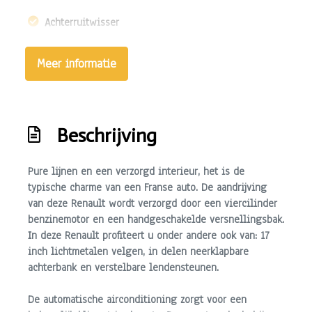
Achterruitwisser
Buitenspiegels elektrisch verstel- en verwarmbaar
Meer informatie
Centrale vergrendeling met afstandsbediening
Dimlichten automatisch
Lichtmetalen velgen 17"
Beschrijving
Mistlampen voor
Parkeersensor voor en achter
Pure lijnen en een verzorgd interieur, het is de
typische charme van een Franse auto. De aandrijving
Sportvelgen
van deze Renault wordt verzorgd door een viercilinder
Trekhaak
benzinemotor en een handgeschakelde versnellingsbak.
In deze Renault profiteert u onder andere ook van: 17
Interieur
inch lichtmetalen velgen, in delen neerklapbare
achterbank en verstelbare lendensteunen.
Achterbank in delen neerklapbaar
Airco automatisch
De automatische airconditioning zorgt voor een