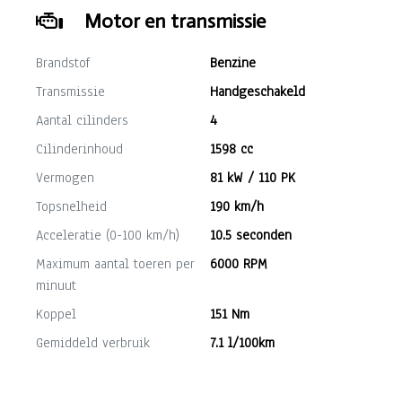
Motor en transmissie
Brandstof
Benzine
Transmissie
Handgeschakeld
Aantal cilinders
4
Cilinderinhoud
1598 cc
Vermogen
81 kW / 110 PK
Topsnelheid
190 km/h
Acceleratie (0-100 km/h)
10.5 seconden
Maximum aantal toeren per
6000 RPM
minuut
Koppel
151 Nm
Gemiddeld verbruik
7.1 l/100km