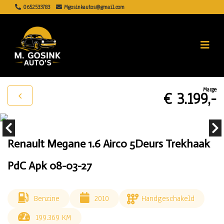
0652533783
Mgosinkautos@gmail.com
Marge
€ 3.199,-
Renault Megane 1.6 Airco 5Deurs Trekhaak
PdC Apk 08-03-27
Benzine
2010
Handgeschakeld
199.369 KM